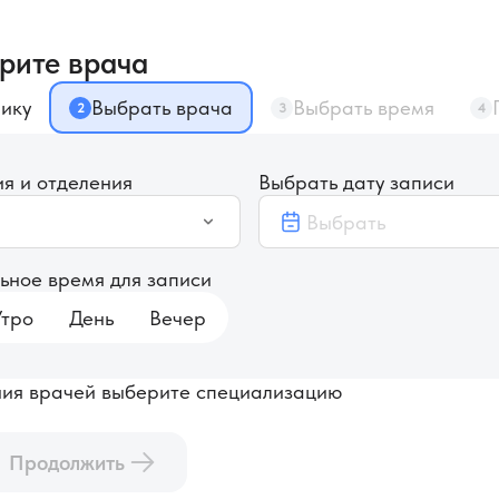
рите врача
ику
Выбрать врача
Выбрать время
2
3
4
я и отделения
Выбрать дату записи
ьное время для записи
Утро
День
Вечер
ия врачей выберите специализацию
Продолжить